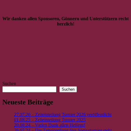
Wir danken allen Sponsoren, Gönnern und Unterstützern recht
herzlich!
Suchen
Suchen
Neueste Beiträge
27.07.26 – Zeiteinteilung Turnier 2026 veröffentlicht
01.08.25 – Zeiteinteilung Turnier 2025
20.08.24 – Vielen Dank allen Helfern!
26.07.24 – Die Zeiteinteilung fürs Springturnier steht.